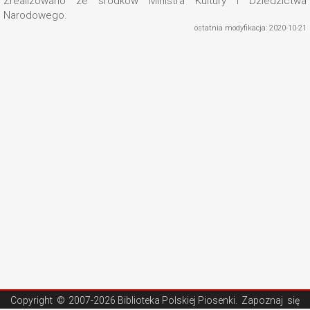
Zrealizowano ze środków Ministra Kultury i Dziedzictwa
Narodowego.
ostatnia modyfikacja: 2020-10-21
Copyright ©
2007-2026 Biblioteka Polskiej Piosenki
. Zapoznaj się