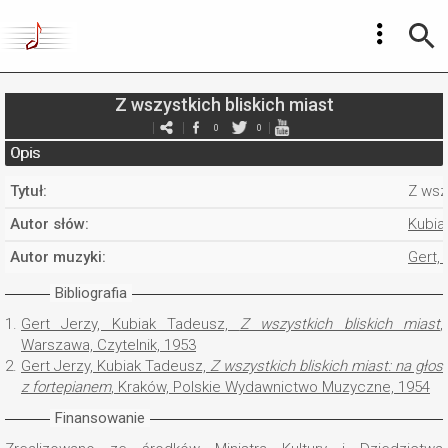
Z wszystkich bliskich miast
0
0
Opis
Tytuł:
Z wsz
Autor słów:
Kubia
Autor muzyki:
Gert, 
Bibliografia
1.
Gert Jerzy, Kubiak Tadeusz,
Z wszystkich bliskich miast
,
Warszawa, Czytelnik, 1953
2.
Gert Jerzy, Kubiak Tadeusz,
Z wszystkich bliskich miast: na głos
z fortepianem
, Kraków, Polskie Wydawnictwo Muzyczne, 1954
Finansowanie