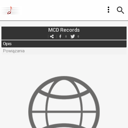
MCD Records
0
0
Opis
Powiązania