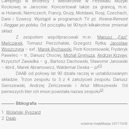
Campingu w Brodnicy i wielokrotnie w Festiwalu Muzyki
Rockowej w Jarocinie. Koncertował także za granicą, m.in.
w Holandii, Niemczech, Francji, Gruzji, Mołdawii, Rosji, Czechach,
Danii i Szwecji. Wystąpił w programach TV pt.
Riviera-Remont
i
Reggae po polsku
. Od początku lat 90-tych kilkakrotnie zmieniał
skład.
Z zespołem współpracowali m.in.:
Mariusz „Fazi”
Mielczarek
, Tomasz Pierzchalski, Grzegorz Rytka,
Jarosław
Woszczyna
– sxf.,
Marek Bychawski
, Piotr Korzeniowski, Fryderyk
Pawelec – tr., Dariusz Chociej,
Michał Grymuza
,
Andrzej Krzywy
,
Krzysztof Zawadka – g., Bartosz Dachowski, Sławomir Janowski
[1]
– kbrd., Marek Abramowicz, Waldemar Deska – pf
.
DAAB od połowy lat 90 działa raczej w ustabilizowanym
składzie. Trzon zespołu to 3 z 4 założycieli zespołu: Dariusz
Gierszewski, Andrzej Zeńczewski i Artur Miłoszewski. Od
[2]
pierwszych liter ich imion powstała nazwa zespołu
.
Bibliografia
1.
Wolański, Ryszard
2.
Daab
ostatnia modyfikacja: 2017-10-02