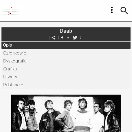
Daab
0
0
Opis
Członkowie
Dyskografia
Grafika
Utwory
Publikacje