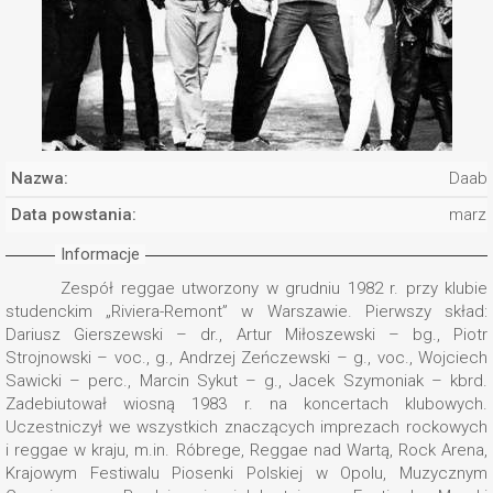
Nazwa:
Daab
Data powstania:
marze
Informacje
Zespół reggae utworzony w grudniu 1982 r. przy klubie
studenckim „Riviera-Remont” w Warszawie. Pierwszy skład:
Dariusz Gierszewski – dr., Artur Miłoszewski – bg., Piotr
Strojnowski – voc., g., Andrzej Zeńczewski – g., voc., Wojciech
Sawicki – perc., Marcin Sykut – g., Jacek Szymoniak – kbrd.
Zadebiutował wiosną 1983 r. na koncertach klubowych.
Uczestniczył we wszystkich znaczących imprezach rockowych
i reggae w kraju, m.in. Róbrege, Reggae nad Wartą, Rock Arena,
Krajowym Festiwalu Piosenki Polskiej w Opolu, Muzycznym