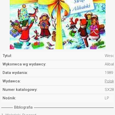
Tytuł:
Wesoł
Wykonwca wg wydawcy:
Alibab
Data wydania:
1989
Wydawca:
Polsk
Numer katalogowy:
SX28
Nośnik:
LP
Bibliografia