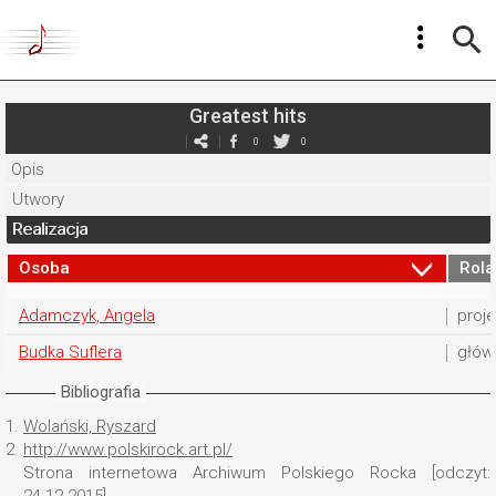
Greatest hits
0
0
Opis
Utwory
Realizacja
Osoba
Rola
Adamczyk, Angela
proje
Budka Suflera
głów
Bibliografia
1.
Wolański, Ryszard
2.
http://www.polskirock.art.pl/
Strona internetowa Archiwum Polskiego Rocka [odczyt: