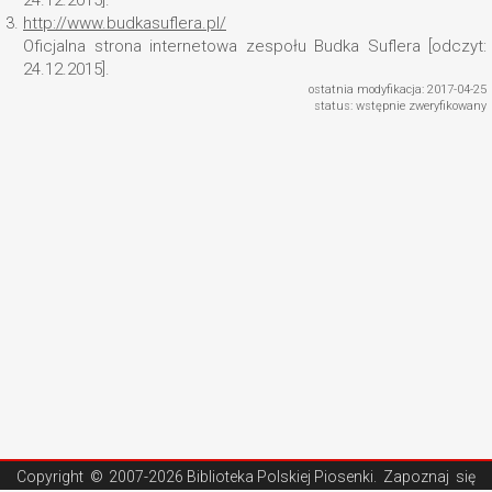
24.12.2015].
3.
http://www.budkasuflera.pl/
Oficjalna strona internetowa zespołu Budka Suflera [odczyt:
24.12.2015].
ostatnia modyfikacja: 2017-04-25
status: wstępnie zweryfikowany
Copyright ©
2007-2026 Biblioteka Polskiej Piosenki
. Zapoznaj się