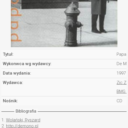
Tytuł:
Papar
Wykonwca wg wydawcy:
De M
Data wydania:
1997
Wydawca:
Zic Z
BMG 
Nośnik:
CD
Bibliografia
1.
Wolański, Ryszard
2.
http://demono.pl