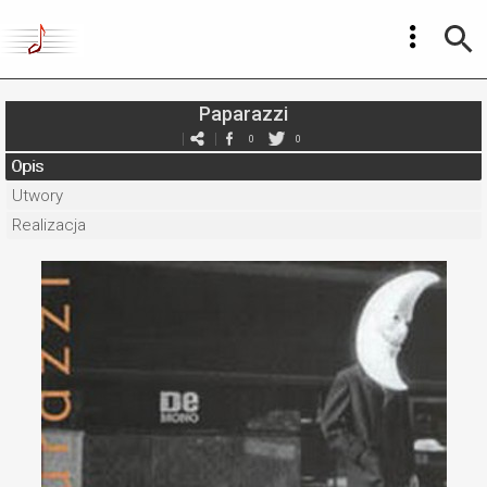
Paparazzi
0
0
Opis
Utwory
Realizacja