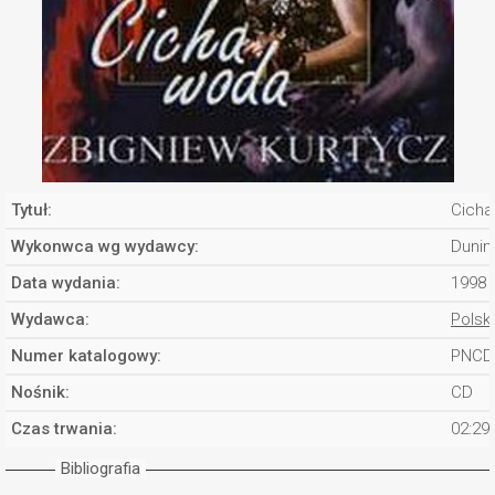
Tytuł:
Cicha
Wykonwca wg wydawcy:
Dunin
Data wydania:
1998
Wydawca:
Polsk
Numer katalogowy:
PNCD
Nośnik:
CD
Czas trwania:
02:29
Bibliografia