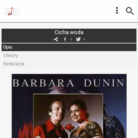
Cicha woda
0
0
Opis
Utwory
Realizacja