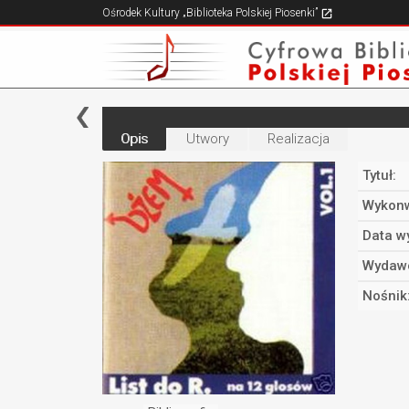
Ośrodek Kultury „Biblioteka Polskiej Piosenki”
Opis
Utwory
Realizacja
Tytuł:
Wykonw
Data w
Wydaw
Nośnik