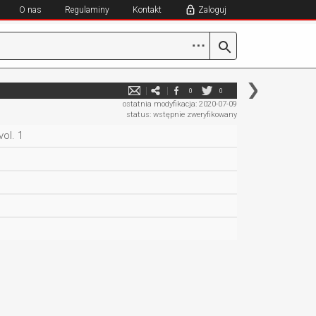
O nas
Regulaminy
Kontakt
Zaloguj
⋯
0
0
ostatnia modyfikacja: 2020-07-09
status: wstępnie zweryfikowany
vol. 1