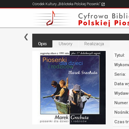
Ośrodek Kultury „Biblioteka Polskiej Piosenki”
Opis
Utwory
Realizacja
Tytuł:
Wykonw
Seria:
Data w
Wydaw
Numer 
Nośnik
Czas t