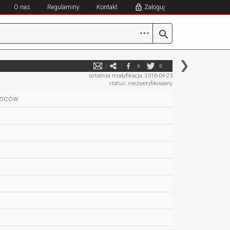
O nas
Regulaminy
Kontakt
Zaloguj
⋯
0
0
ostatnia modyfikacja: 2016-04-23
status: niezweryfikowany
dziców