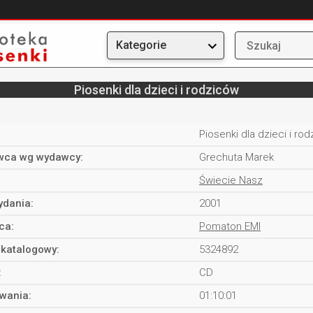
Kategorie
Piosenki dla dzieci i rodziców
Piosenki dla dzieci i ro
ca wg wydawcy:
Grechuta Marek
Świecie Nasz
ydania:
2001
ca:
Pomaton EMI
katalogowy:
5324892
:
CD
rwania:
01:10:01