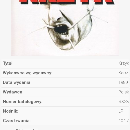
Tytuł:
Krzyk
Wykonwca wg wydawcy:
Kaczm
Data wydania:
1989
Wydawca:
Polsk
Numer katalogowy:
SX23
Nośnik:
LP
Czas trwania:
40:17