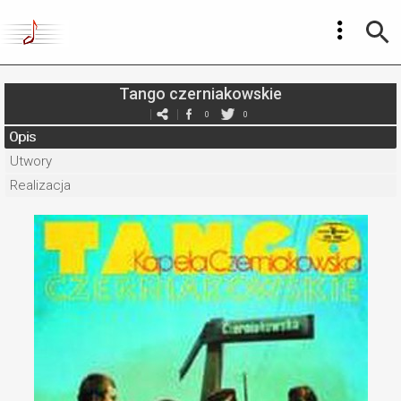
Tango czerniakowskie
0
0
Opis
Utwory
Realizacja