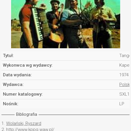
Tytuł:
Tango
Wykonwca wg wydawcy:
Kapel
Data wydania:
1974
Wydawca:
Polsk
Numer katalogowy:
SXL1
Nośnik:
LP
Bibliografia
1.
Wolański, Ryszard
2.
http://www.kppg.waw.pl/