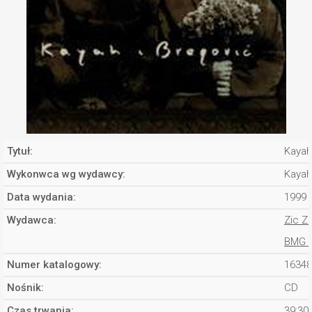
Tytuł:
Kayah
Wykonwca wg wydawcy:
Kayah
Data wydania:
1999
Wydawca:
Zic Z
BMG 
Numer katalogowy:
16348
Nośnik:
CD
Czas trwania:
39:30