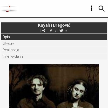
Kayah i Bregović
0
0
Opis
Utwory
Realizacja
Inne wydania