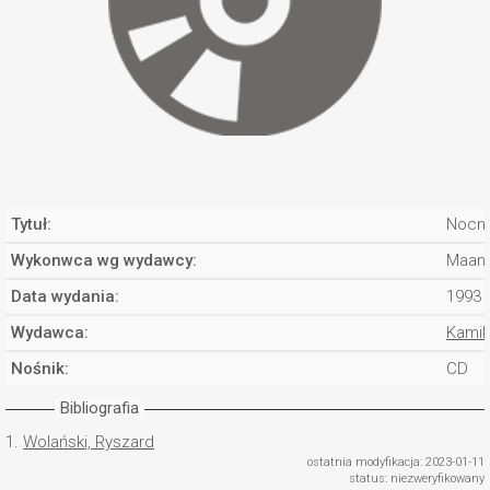
Tytuł:
Nocny
Wykonwca wg wydawcy:
Maan
Data wydania:
1993
Wydawca:
Kamil
Nośnik:
CD
Bibliografia
1.
Wolański, Ryszard
ostatnia modyfikacja: 2023-01-11
status: niezweryfikowany