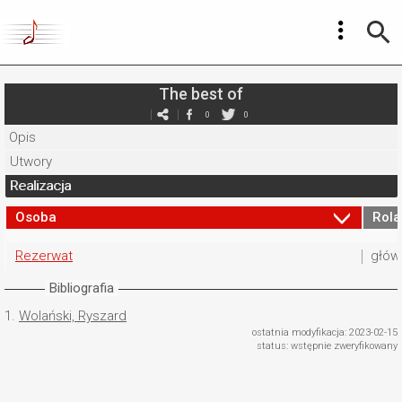
The best of
0
0
Opis
Utwory
Realizacja
Osoba
Rola
Rezerwat
głów
Bibliografia
1.
Wolański, Ryszard
ostatnia modyfikacja: 2023-02-15
status: wstępnie zweryfikowany