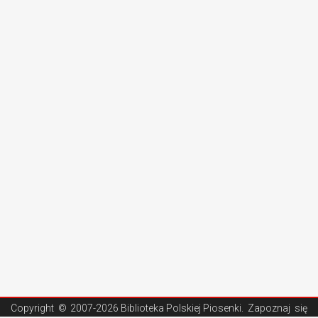
Copyright ©
2007-2026 Biblioteka Polskiej Piosenki
. Zapoznaj się