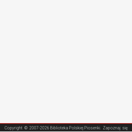
Copyright ©
2007-2026 Biblioteka Polskiej Piosenki
. Zapoznaj się