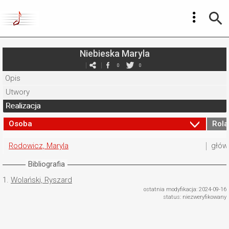
Niebieska Maryla
0
0
Opis
Utwory
Realizacja
Osoba
Rola
Rodowicz, Maryla
głów
Bibliografia
1.
Wolański, Ryszard
ostatnia modyfikacja: 2024-09-16
status: niezweryfikowany