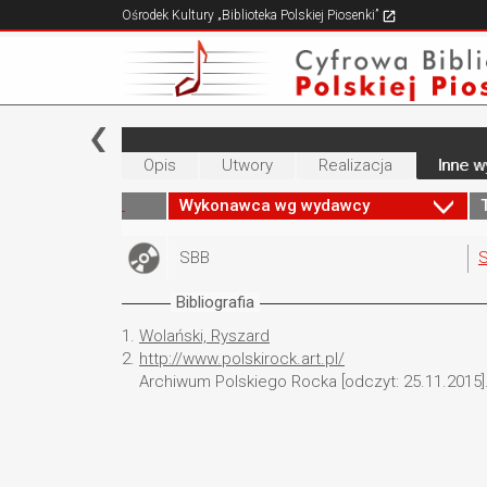
Ośrodek Kultury „Biblioteka Polskiej Piosenki”
Opis
Utwory
Realizacja
Inne w
Wykonawca wg wydawcy
SBB
S
Bibliografia
1.
Wolański, Ryszard
2.
http://www.polskirock.art.pl/
Archiwum Polskiego Rocka [odczyt: 25.11.2015]