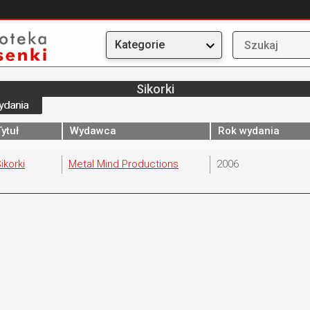
Kategorie
Sikorki
ydania
Tytuł
Wydawca
Rok wydania
ikorki
Metal Mind Productions
2006
.