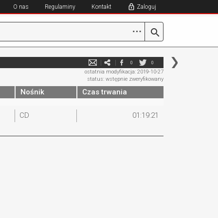
O nas
Regulaminy
Kontakt
Zaloguj
⋯
0
0
ostatnia modyfikacja: 2019-10-27
status: wstępnie zweryfikowany
Nośnik
Czas trwania
CD
01:19:21