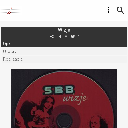
Wizje
0
0
Opis
Utwory
Realizacja