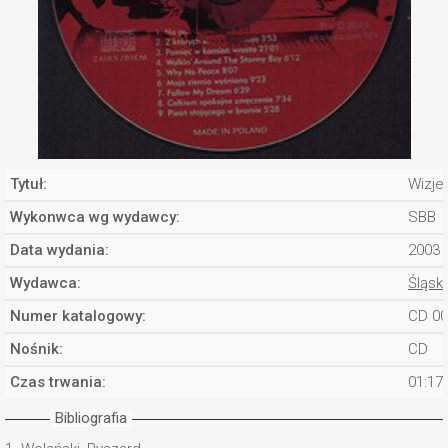
Tytuł:
Wizje
Wykonwca wg wydawcy:
SBB
Data wydania:
2003
Wydawca:
Śląsk
Numer katalogowy:
CD 00
Nośnik:
CD
Czas trwania:
01:17
Bibliografia