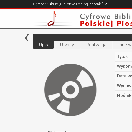
Ośrodek Kultury „Biblioteka Polskiej Piosenki”
Opis
Utwory
Realizacja
Inne w
Tytuł:
Wykonw
Data w
Wydaw
Nośnik