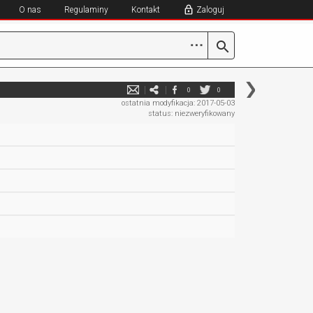
O nas
Regulaminy
Kontakt
Zaloguj
⋯
0
0
ostatnia modyfikacja: 2017-05-03
status: niezweryfikowany