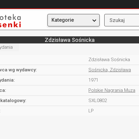
Kategorie
Zdzisława Sośnicka
ydania
Zdzisława Sośnicka
ca wg wydawcy:
Sośnicka, Zdzisława
ydania:
1971
ca:
Polskie Nagrania Muza
katalogowy:
SXL0802
:
LP