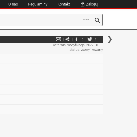
O nas
Regulaminy
Kontakt
Zaloguj
⋯
0
0
ostatnia modyfikacja: 2022-08-11
status: zweryfikowany