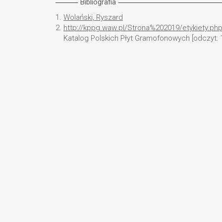
Bibliografia
1.
Wolański, Ryszard
2.
http://kppg.waw.pl/Strona%202019/etykiety.ph
Katalog Polskich Płyt Gramofonowych [odczyt: 1