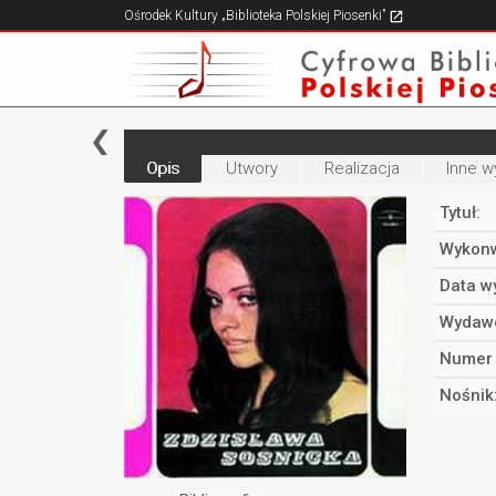
Ośrodek Kultury „Biblioteka Polskiej Piosenki”
Opis
Utwory
Realizacja
Inne w
Tytuł:
Wykonw
Data w
Wydaw
Numer 
Nośnik