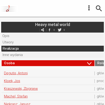
Heavy metal world
0
0
Opis
Utwory
Realizacja
Inne wydania
Osoba
Rola
Degutis, Antoni
głów
Kloek, Jos
prod
Kraszewski, Zbigniew
głów
Machel, Stefan
głów
Niekrasz, Janusz
głów