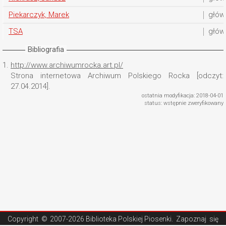
Piekarczyk, Marek
głów
TSA
głów
Bibliografia
1.
http://www.archiwumrocka.art.pl/
Strona internetowa Archiwum Polskiego Rocka [odczyt:
27.04.2014].
ostatnia modyfikacja: 2018-04-01
status: wstępnie zweryfikowany
Copyright ©
2007-2026 Biblioteka Polskiej Piosenki
. Zapoznaj się