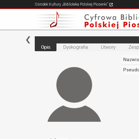
Ośrodek Kultury „Biblioteka Polskiej Piosenki”
Opis
Dyskografia
Utwory
Zesp
Nazwis
Pseudo