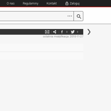
O nas
Regulaminy
Kontakt
Zaloguj
⋯
0
0
ostatnia modyfikacja: 2010-11-27