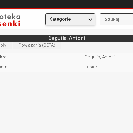
Kategorie
Degutis, Antoni
oły
Powiązania (BETA)
ko:
Degutis, Antoni
nim:
Tosiek