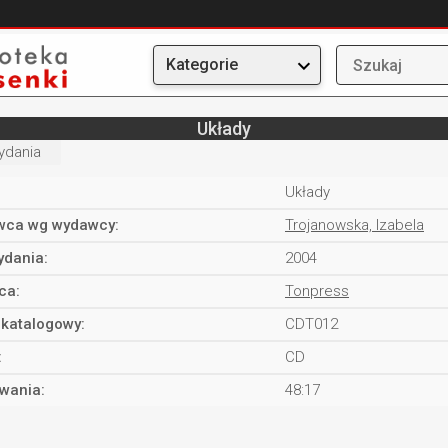
Kategorie
Układy
ydania
Układy
ca wg wydawcy:
Trojanowska, Izabela
ydania:
2004
ca:
Tonpress
katalogowy:
CDT012
:
CD
rwania:
48:17