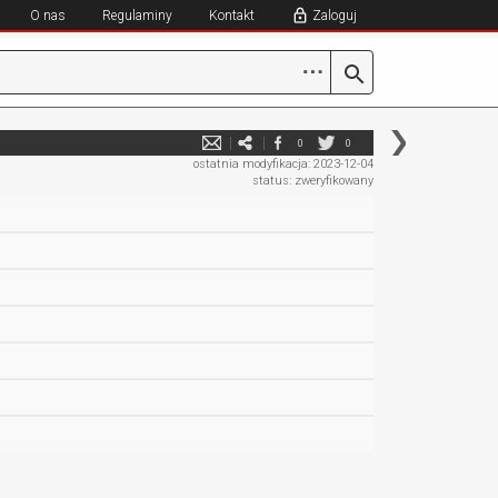
O nas
Regulaminy
Kontakt
Zaloguj
⋯
0
0
ostatnia modyfikacja: 2023-12-04
status: zweryfikowany