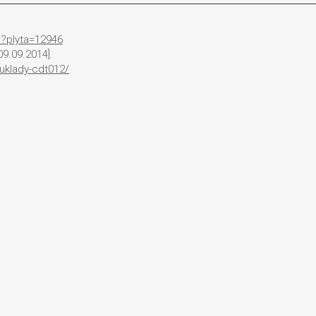
p?plyta=12946
9.09.2014].
-uklady-cdt012/
.