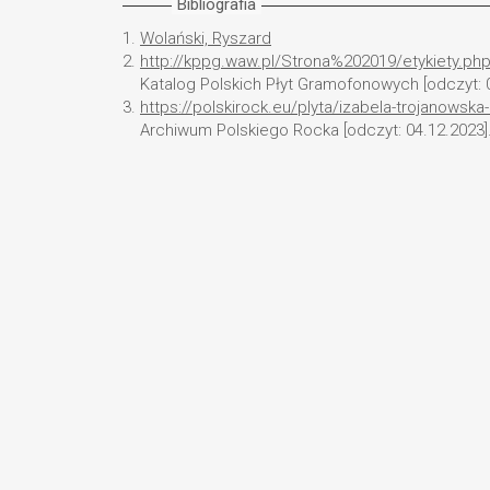
Bibliografia
1.
Wolański, Ryszard
2.
http://kppg.waw.pl/Strona%202019/etykiety.ph
Katalog Polskich Płyt Gramofonowych [odczyt: 0
3.
https://polskirock.eu/plyta/izabela-trojanowska
Archiwum Polskiego Rocka [odczyt: 04.12.2023]