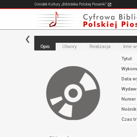
Ośrodek Kultury „Biblioteka Polskiej Piosenki”
Opis
Utwory
Realizacja
Inne w
Tytuł:
Wykonw
Data w
Wydaw
Numer 
Nośnik
Czas t