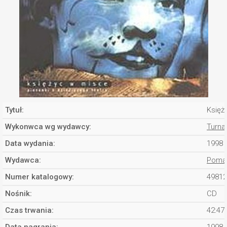
Tytuł:
Księż
Wykonwca wg wydawcy:
Turna
Data wydania:
1998
Wydawca:
Pomat
Numer katalogowy:
49812
Nośnik:
CD
Czas trwania:
42:47