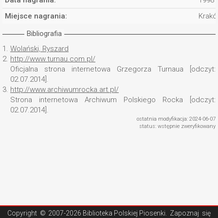
Data nagrania:
1998
Miejsce nagrania:
Krak
Bibliografia
1.
Wolański, Ryszard
2.
http://www.turnau.com.pl/
Oficjalna strona internetowa Grzegorza Turnaua [odczyt:
02.07.2014].
3.
http://www.archiwumrocka.art.pl/
Strona internetowa Archiwum Polskiego Rocka [odczyt:
02.07.2014].
ostatnia modyfikacja: 2024-06-07
status: wstępnie zweryfikowany
Copyright ©
2007-2026 Biblioteka Polskiej Piosenki
. Zapoznaj się