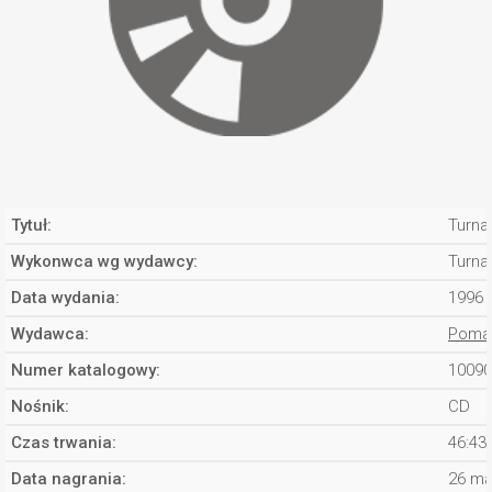
Tytuł:
Turna
Wykonwca wg wydawcy:
Turna
Data wydania:
1996
Wydawca:
Pomat
Numer katalogowy:
10090
Nośnik:
CD
Czas trwania:
46:43
Data nagrania:
26 ma