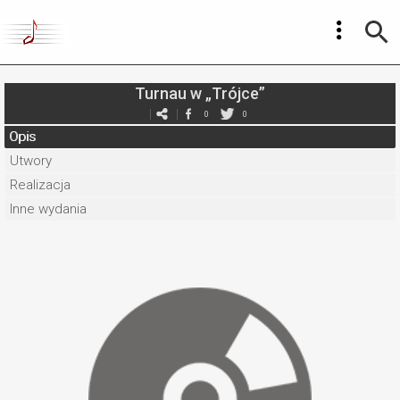
Turnau w „Trójce”
0
0
Opis
Utwory
Realizacja
Inne wydania