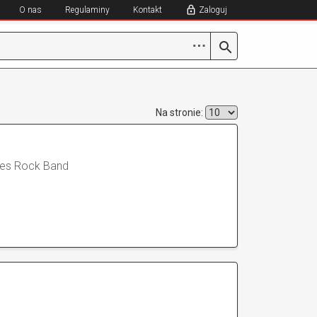
O nas
Regulaminy
Kontakt
Zaloguj
⋯
Na stronie:
ues Rock Band