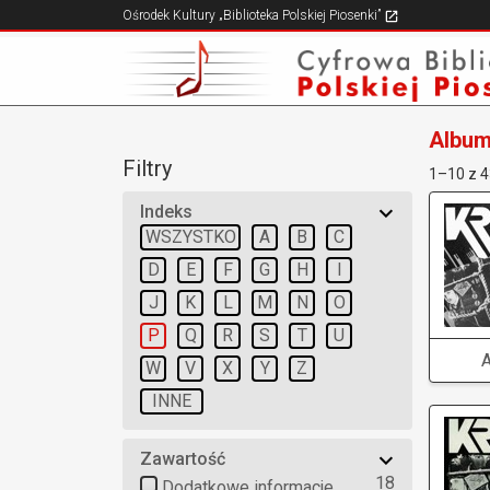
Ośrodek Kultury „Biblioteka Polskiej Piosenki”
Albu
Filtry
1–10 z 
Indeks
WSZYSTKO
A
B
C
D
E
F
G
H
I
J
K
L
M
N
O
P
Q
R
S
T
U
W
V
X
Y
Z
INNE
Zawartość
18
Dodatkowe informacje