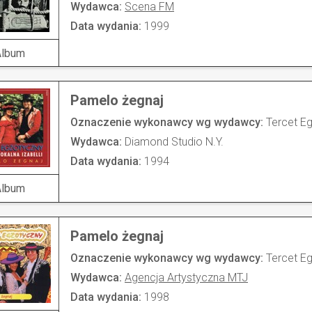
Wydawca:
Scena FM
Data wydania:
1999
Album
Pamelo żegnaj
Oznaczenie wykonawcy wg wydawcy:
Tercet E
Wydawca:
Diamond Studio N.Y.
Data wydania:
1994
Album
Pamelo żegnaj
Oznaczenie wykonawcy wg wydawcy:
Tercet E
Wydawca:
Agencja Artystyczna MTJ
Data wydania:
1998