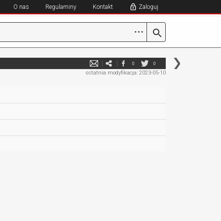
O nas
Regulaminy
Kontakt
Zaloguj
⋯
0
0
ostatnia modyfikacja: 2023-05-10