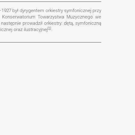
1927 był dyrygentem orkiestry symfonicznej przy
zną Konserwatorium Towarzystwa Muzycznego we
astępnie prowadził orkiestry: dętą, symfoniczną
[1]
znej oraz ilustracyjnej
.