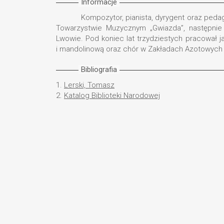
Informacje
Kompozytor, pianista, dyrygent oraz ped
Towarzystwie Muzycznym „Gwiazda”, następnie
Lwowie. Pod koniec lat trzydziestych pracował 
i mandolinową oraz chór w Zakładach Azotowych w
Bibliografia
1.
Lerski, Tomasz
2.
Katalog Biblioteki Narodowej