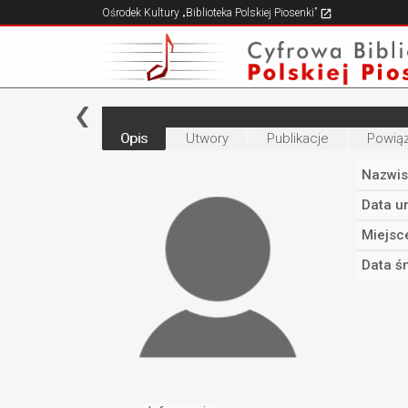
Ośrodek Kultury „Biblioteka Polskiej Piosenki”
Opis
Utwory
Publikacje
Powiąz
Nazwis
Data u
Miejsc
Data śm