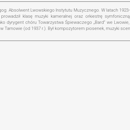
agog. Absolwent Lwowskiego Instytutu Muzycznego. W latach 1923–
 prowadził klasę muzyki kameralnej oraz orkiestrę symfonic
jako dyrygent chóru Towarzystwa Śpiewaczego „Bard” we Lwowie, n
 Tarnowie (od 1937 r.). Był kompozytorem piosenek, muzyki scenic