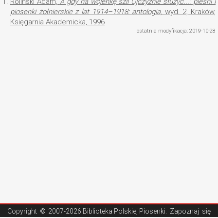
1.
Roliński Adam,
A gdy na wojenkę szli Ojczyźnie służyć...: pieśni i
piosenki żołnierskie z lat 1914–1918: antologia
, wyd. 2, Kraków,
Księgarnia Akademicka, 1996
ostatnia modyfikacja: 2019-10-28
Copyright ©
2007-2026 Biblioteka Polskiej Piosenki
. Zapoznaj się