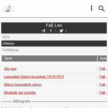
Fall, Leo
0
0
Opis
Utwory
Publikacje
Tytuł
Auto
Idą nasi
Fall,
Lwowskie Dzieci na wojnie 1914/1915
Fall,
Marsz lwowskich dzieci
Fall,
Moskale we Lwowie
Fall,
Bibliografia