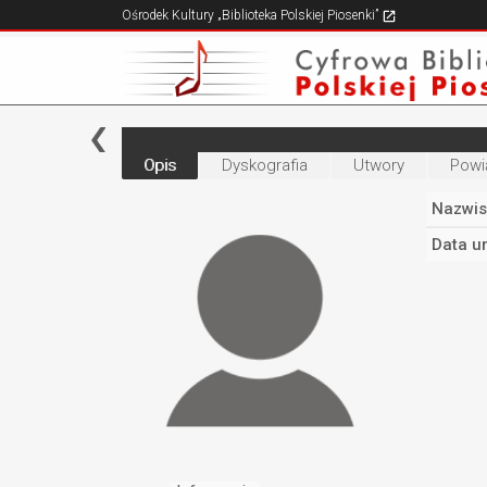
Ośrodek Kultury „Biblioteka Polskiej Piosenki”
Opis
Dyskografia
Utwory
Powi
Nazwis
Data u