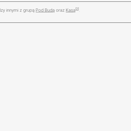
[2]
zy innymi z grupą
Pod Budą
oraz
Kasą
.