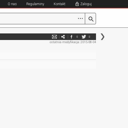
O nas
Regulaminy
Kontakt
Zaloguj
⋯
0
0
ostatnia modyfikacja: 2015-08-04