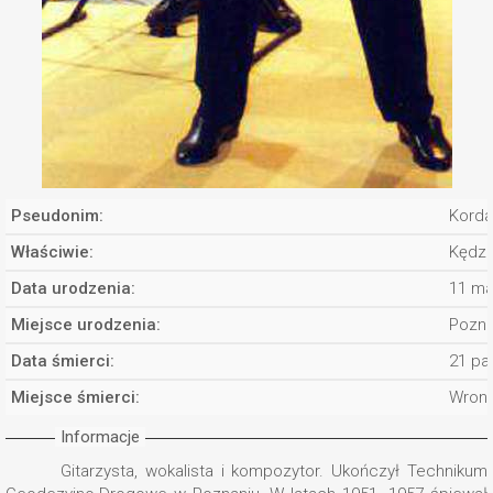
Pseudonim:
Korda
Właściwie:
Kędzi
Data urodzenia:
11 ma
Miejsce urodzenia:
Pozn
Data śmierci:
21 pa
Miejsce śmierci:
Wronk
Informacje
Gitarzysta, wokalista i kompozytor. Ukończył Technikum