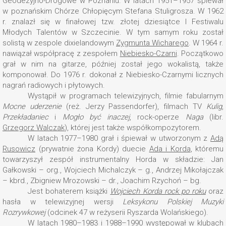
Geodezyjno-Drogowe w Poznaniu. W latach 1951–1957 śpiewał
w poznańskim Chórze Chłopięcym Stefana Stuligrosza. W 1962
r. znalazł się w finałowej tzw. złotej dziesiątce I Festiwalu
Młodych Talentów w Szczecinie. W tym samym roku został
solistą w zespole dixielandowym
Zygmunta Wicharego
. W 1964 r.
nawiązał współpracę z zespołem
Niebiesko-Czarni
. Początkowo
grał w nim na gitarze, później został jego wokalistą, także
komponował. Do 1976 r. dokonał z Niebiesko-Czarnymi licznych
nagrań radiowych i płytowych.
Wystąpił w programach telewizyjnych, filmie fabularnym
Mocne uderzenie
(reż. Jerzy Passendorfer), filmach TV
Kulig
,
Przekładaniec
i
Mogło być inaczej
, rock-operze
Naga
(libr.
Grzegorz Walczak
), której jest także współkompozytorem.
W latach 1977–1980 grał i śpiewał w utworzonym z
Adą
Rusowicz
(prywatnie żona Kordy) duecie
Ada i Korda
, któremu
towarzyszył zespół instrumentalny Horda w składzie: Jan
Gałkowski – org., Wojciech Michalczyk – g., Andrzej Mikołajczak
– kbrd., Zbigniew Mrozowski – dr., Joachim Rzychoń – bg.
Jest bohaterem książki
Wojciech Korda rock po roku
oraz
hasła w telewizyjnej wersji
Leksykonu Polskiej Muzyki
Rozrywkowej
(odcinek 47 w reżyserii Ryszarda Wolańskiego).
W latach 1980–1983 i 1988–1990 występował w klubach