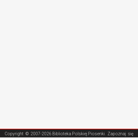
Copyright ©
2007-2026 Biblioteka Polskiej Piosenki
. Zapoznaj się