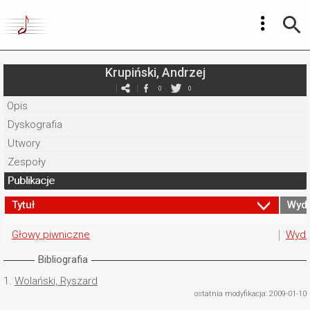
Krupiński, Andrzej
0
0
Opis
Dyskografia
Utwory
Zespoły
Publikacje
Tytuł
Wyd
Głowy piwniczne
Wyda
Bibliografia
1.
Wolański, Ryszard
ostatnia modyfikacja: 2009-01-10