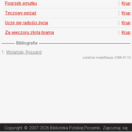
Pogrzeb smutku
Krupi
Tęczowy pejzaż
Krupi
Uczę się radości życia
Krupi
Za wieczoru złotą bramą
Krupi
Bibliografia
1.
Wolański, Ryszard
ostatnia modyfikacja: 2009-01-10
Copyright ©
2007-2026 Biblioteka Polskiej Piosenki
. Zapoznaj się