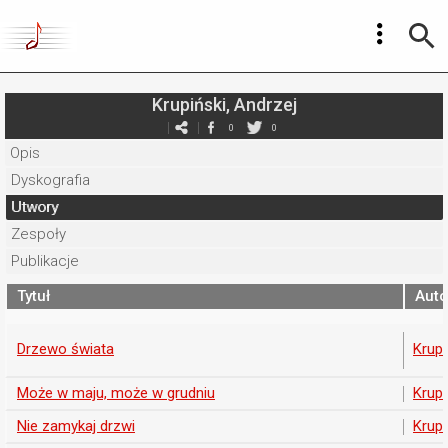
Krupiński, Andrzej
0
0
Opis
Dyskografia
Utwory
Zespoły
Publikacje
Tytuł
Auto
Drzewo świata
Krupi
Może w maju, może w grudniu
Krupi
Nie zamykaj drzwi
Krupi