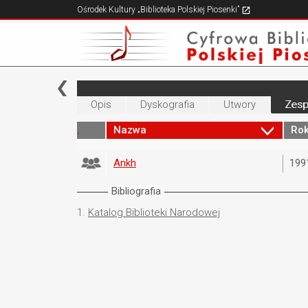
Ośrodek Kultury „Biblioteka Polskiej Piosenki”
Opis
Dyskografia
Utwory
Zesp
Nazwa
Rok
Ankh
199
Bibliografia
1.
Katalog Biblioteki Narodowej