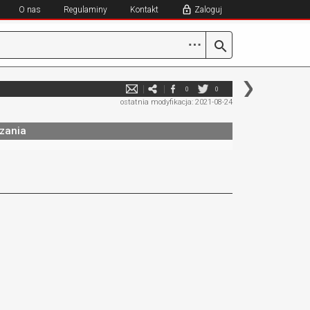
O nas
Regulaminy
Kontakt
Zaloguj
⋯
0
0
ostatnia modyfikacja: 2021-08-24
zania