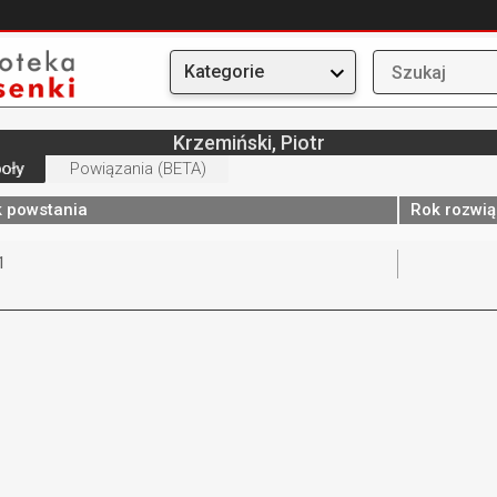
Kategorie
Krzemiński, Piotr
oły
Powiązania (BETA)
 powstania
Rok rozwią
1