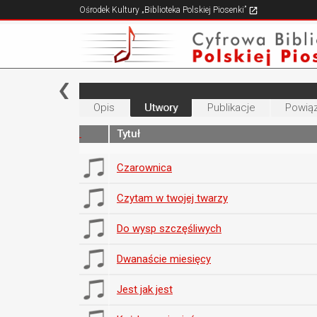
Ośrodek Kultury „Biblioteka Polskiej Piosenki”
Opis
Utwory
Publikacje
Powiąz
Tytuł
Czarownica
Czytam w twojej twarzy
Do wysp szczęśliwych
Dwanaście miesięcy
Jest jak jest