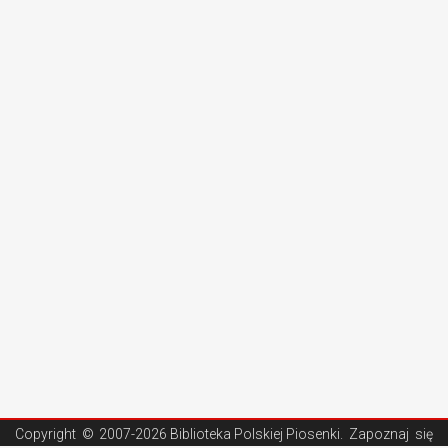
Copyright ©
2007-2026 Biblioteka Polskiej Piosenki
. Zapoznaj się