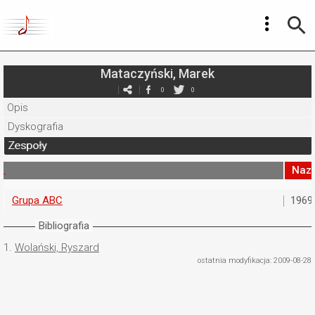
Mataczyński, Marek
0
0
Opis
Dyskografia
Zespoły
Naz
Grupa ABC
1969
Bibliografia
1.
Wolański, Ryszard
ostatnia modyfikacja: 2009-08-28