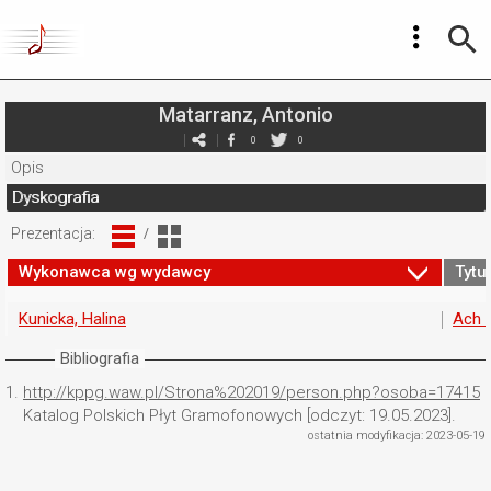
Matarranz, Antonio
0
0
Opis
Dyskografia
Prezentacja:
/
Wykonawca wg wydawcy
Tytuł
Kunicka, Halina
Ach 
Bibliografia
1.
http://kppg.waw.pl/Strona%202019/person.php?osoba=17415
Katalog Polskich Płyt Gramofonowych [odczyt: 19.05.2023].
ostatnia modyfikacja: 2023-05-19