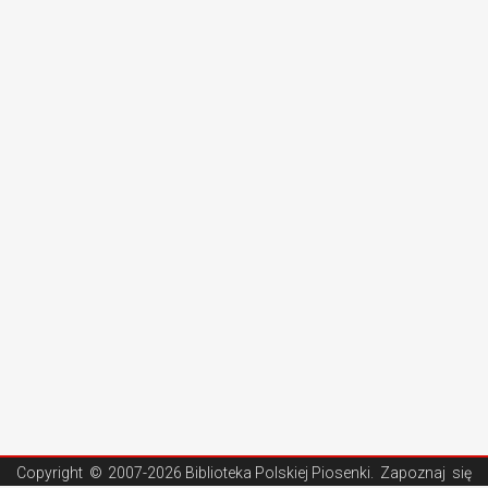
Copyright ©
2007-2026 Biblioteka Polskiej Piosenki
. Zapoznaj się