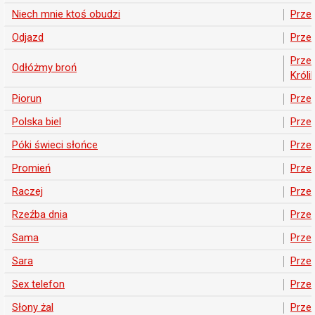
Niech mnie ktoś obudzi
Prze
Odjazd
Prze
Prze
Odłóżmy broń
Króli
Piorun
Prze
Polska biel
Prze
Póki świeci słońce
Prze
Promień
Prze
Raczej
Prze
Rzeźba dnia
Prze
Sama
Prze
Sara
Prze
Sex telefon
Prze
Słony żal
Prze