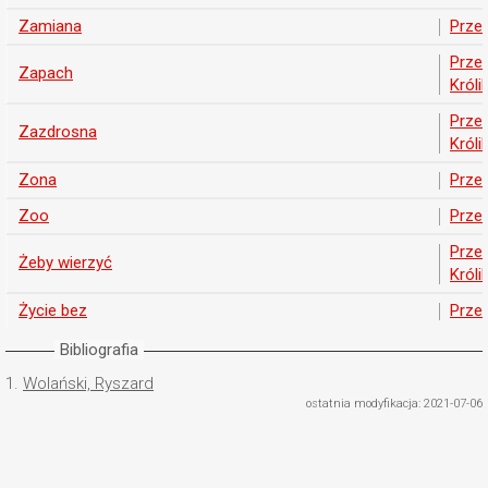
Zamiana
Prze
Prze
Zapach
Króli
Prze
Zazdrosna
Króli
Zona
Prze
Zoo
Prze
Prze
Żeby wierzyć
Króli
Życie bez
Prze
Bibliografia
1.
Wolański, Ryszard
ostatnia modyfikacja: 2021-07-06