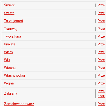
Śmierć
Prze
Święte
Prze
To że jesteś
Prze
Tramwaj
Prze
Twoja kara
Prze
Unikate
Prze
Wiem
Prze
Wilk
Prze
Wiosna
Prze
Własny pokój
Prze
Wojna
Prze
Prze
Zabijany
Króli
Zamalowana twarz
Prze