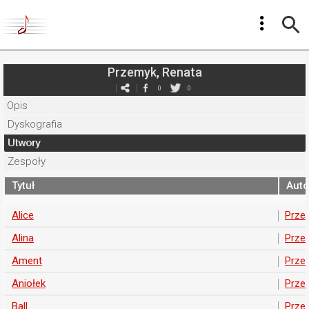
Przemyk, Renata
0
0
Opis
Dyskografia
Utwory
Zespoły
Tytuł
Auto
Alice
Prze
Alina
Prze
Ament
Prze
Aniołek
Prze
Ball
Prze