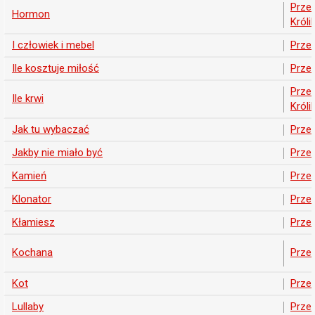
Prze
Hormon
Króli
I człowiek i mebel
Prze
Ile kosztuje miłość
Prze
Prze
Ile krwi
Króli
Jak tu wybaczać
Prze
Jakby nie miało być
Prze
Kamień
Prze
Klonator
Prze
Kłamiesz
Prze
Kochana
Prze
Kot
Prze
Lullaby
Prze