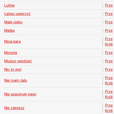
Lutnia
Prze
Łatwo uwierzyć
Prze
Małe niebo
Prze
Matka
Prze
Prze
Moja kara
Króli
Moneta
Prze
Musisz wiedzieć
Prze
Nic to jest
Prze
Prze
Nie mam żalu
Króli
Prze
Nie spaceruję nago
Króli
Prze
Nie zginiesz
Króli