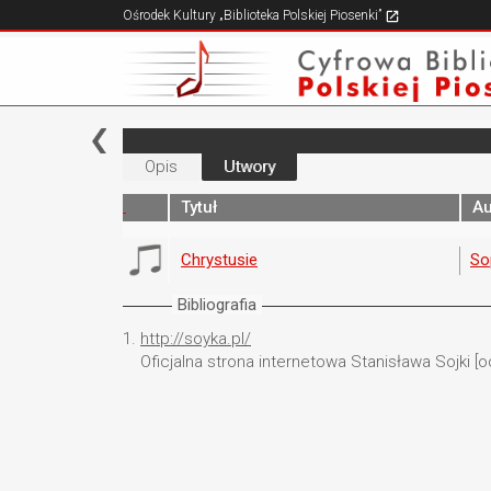
Ośrodek Kultury „Biblioteka Polskiej Piosenki”
Opis
Utwory
Tytuł
Au
Chrystusie
So
Bibliografia
1.
http://soyka.pl/
Oficjalna strona internetowa Stanisława Sojki [o