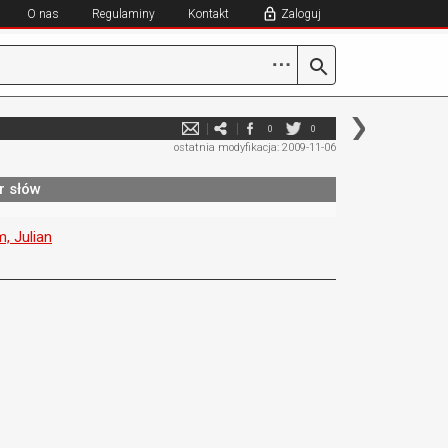
O nas
Regulaminy
Kontakt
Zaloguj
⋯
0
0
ostatnia modyfikacja: 2009-11-06
r słów
, Julian