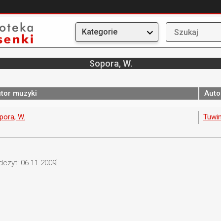
Kategorie
Sopora, W.
tor muzyki
Auto
pora, W.
Tuwim
dczyt: 06.11.2009].