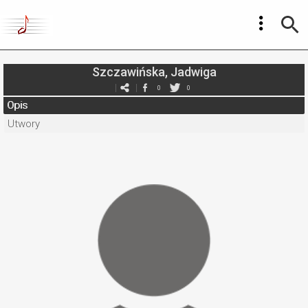
Szczawińska, Jadwiga
0
0
Opis
Utwory