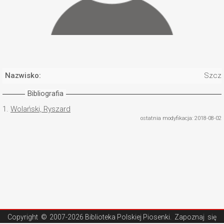
Nazwisko:
Szcza
Bibliografia
1.
Wolański, Ryszard
ostatnia modyfikacja: 2018-08-02
Copyright ©
2007-2026 Biblioteka Polskiej Piosenki
. Zapoznaj się