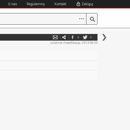
O nas
Regulaminy
Kontakt
Zaloguj
⋯
0
0
ostatnia modyfikacja: 2013-06-03