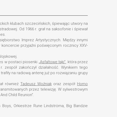
nckich klubach szczecińskich, śpiewając utwory na
tradowej. Od 1966 r. grał na saksofonie i śpiewał
ues.
ębiorstwo Imprez Artystycznych. Między innymi
w koncercie przyjaźni poświęconym rocznicy XXV-
Wojskowej.
es w postaci piosenki
„Asfaltowe łąki”
, która przez
r. zespół zakończył działalność. Wynikiem tego
trafiły na radiową antenę już po rozwiązaniu grupy
ał również
Tadeusz Woźniak
oraz zespół
Homo
transmitowanych przez telewizję. W sylwestrowym
And Child Reunion”.
s Boys, Orkiestrze Rune Lindströma, Big Bandzie