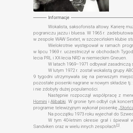
Informacje
Wokalista, saksofonista altowy. Karierę 
pograniczu jazzu i bluesa. W 1965 r. zadebiutowa
w zespole WAW Sextet, w szczecińskim klubie stu
Wielokrotnie występował w ramach progr
w lipcu 1969 r. uczestniczył w obchodach Tygod
lecia PRL i XX-lecia NRD w niemieckim Gneuen.
W latach 1969–1971 odbywał zasadniczą sł
W lutym 1972 r. został wokalistą grupy A
9 tygodni utrzymywała się na pierwszym miejsc
pozostałe piosenki nagrane w nowym składzie tj.
i nie zdobyły dużej popularności.
Następnie rozpoczął współpracę z men
Homini
i
Alibabki
. W gronie tym odbył cyk koncer
programie telewizyjnym wykonał piosenkę
„Słońc
Na początku 1973 roku wyjechał do Szwecj
W tym 40-letnim okresie grał i śpiewał 
[1]
Sandviken oraz w wielu innych zespołach
.