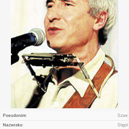
Pseudonim:
Szwe
Nazwisko:
Stępk