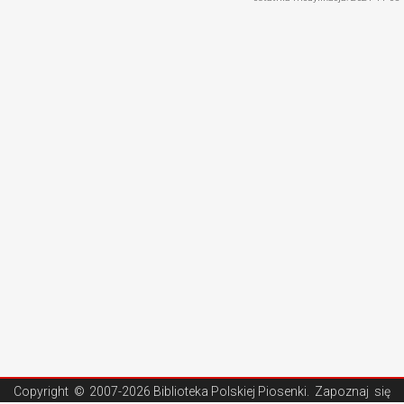
Copyright ©
2007-2026 Biblioteka Polskiej Piosenki
. Zapoznaj się