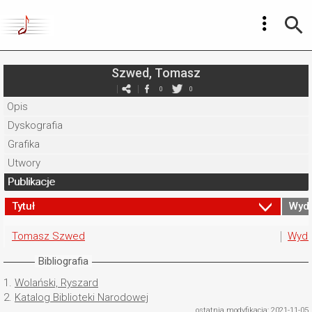
Szwed, Tomasz
0
0
Opis
Dyskografia
Grafika
Utwory
Publikacje
Tytuł
Wyd
Tomasz Szwed
Wyda
Bibliografia
1.
Wolański, Ryszard
2.
Katalog Biblioteki Narodowej
ostatnia modyfikacja: 2021-11-05