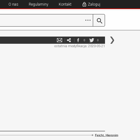
O nas
Regulaminy
Kontakt
Zaloguj
⋯
0
0
ostatnia modyfikacja: 2020-05-21
Feicht, Hieronim