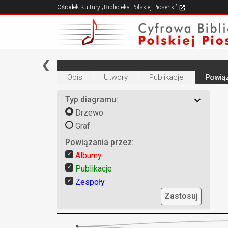
Ośrodek Kultury „Biblioteka Polskiej Piosenki”
Opis
Utwory
Publikacje
Powiąz
Typ diagramu:
Drzewo
Graf
Powiązania przez:
Albumy
Publikacje
Zespoły
Zastosuj