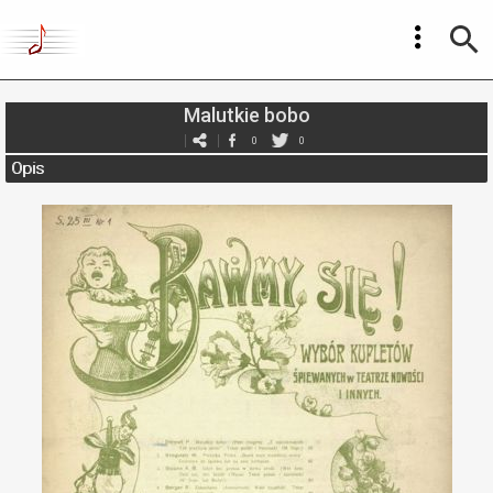
Malutkie bobo
0
0
Opis