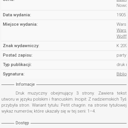
Nowoś
Data wydania:
1905 
Miejsce wydania:
Wars
Warsz
Wolff
Znak wydawniczy:
K 209
Postać zapisu:
partyt
Typ publikacji:
druk 
Sygnatura:
Biblio
Infomacje
Druk muzyczny obejmujący 3 strony. Zawiera tekst
utworu w języku polskim i francuskim. Incipit: Z nadziemskich Tyś
przybyła stron. Wariant tytułu: Petit chagrin. na stronie tytułowej
wykaz numerów, które ukazały się w tej serii: 1–4.
Dostęp