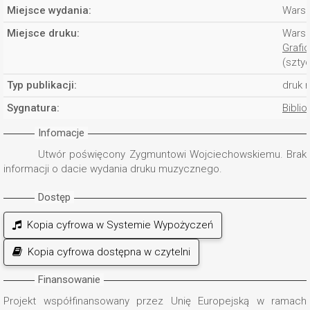
Miejsce wydania:
Wars
Miejsce druku:
Wars
Grafic
(szty
Typ publikacji:
druk 
Sygnatura:
Biblio
Infomacje
Utwór poświęcony Zygmuntowi Wojciechowskiemu. Brak
informacji o dacie wydania druku muzycznego.
Dostęp
Kopia cyfrowa w Systemie Wypożyczeń
Kopia cyfrowa dostępna w czytelni
Finansowanie
Projekt współfinansowany przez Unię Europejską w ramach