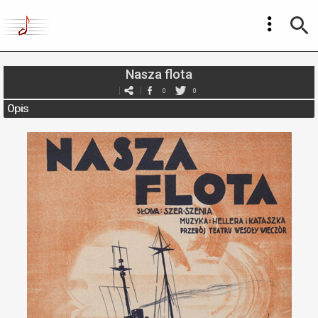
Nasza flota
0
0
Opis