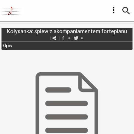
Kołysanka: śpiew z akompaniamentem fortepianu
0
0
Opis