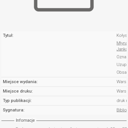
Tytuł:
Kołys
Młynar
Janko
Oznac
Uzupe
Obsad
Miejsce wydania:
Wars
Miejsce druku:
Wars
Typ publikacji:
druk 
Sygnatura:
Biblio
Infomacje