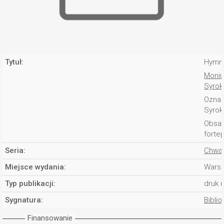
Tytuł:
Hymn 
Moniu
Syrok
Oznac
Syrok
Obsad
fortep
Seria:
Chwał
Miejsce wydania:
Wars
Typ publikacji:
druk 
Sygnatura:
Biblio
Finansowanie