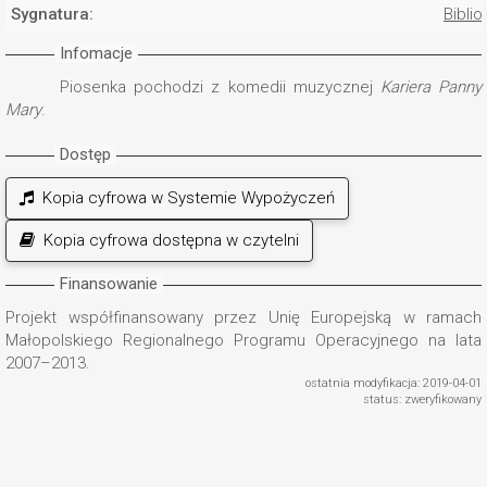
Sygnatura:
Biblio
Infomacje
Piosenka pochodzi z komedii muzycznej
Kariera Panny
Mary
.
Dostęp
Kopia cyfrowa w Systemie Wypożyczeń
Kopia cyfrowa dostępna w czytelni
Finansowanie
Projekt współfinansowany przez Unię Europejską w ramach
Małopolskiego Regionalnego Programu Operacyjnego na lata
2007–2013.
ostatnia modyfikacja: 2019-04-01
status: zweryfikowany