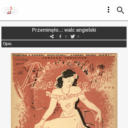
Przeminęło…: walc angielski
0
0
Opis