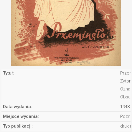
Tytuł:
Przem
Żytom
Oznac
Obsad
Data wydania:
1948
Miejsce wydania:
Pozn
Typ publikacji:
druk 