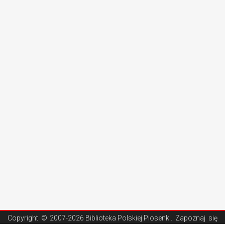
Copyright ©
2007-2026 Biblioteka Polskiej Piosenki
. Zapoznaj się