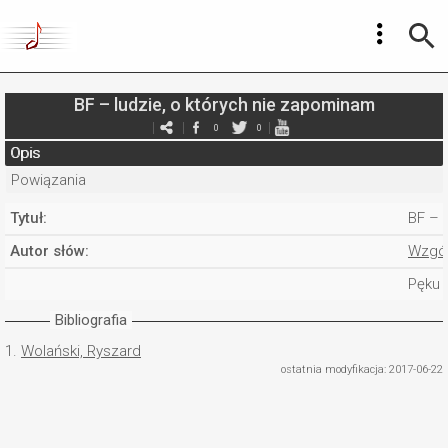
BF – ludzie, o których nie zapominam
0
0
Opis
Powiązania
Tytuł:
BF – 
Autor słów:
Wzgór
Pęku
Bibliografia
1.
Wolański, Ryszard
ostatnia modyfikacja: 2017-06-22