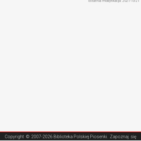
ostatnia modyfikacja: 2021-10-21
Copyright ©
2007-2026 Biblioteka Polskiej Piosenki
. Zapoznaj się