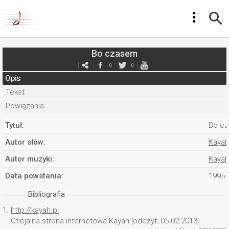
Bo czasem
0
0
Opis
Tekst
Powiązania
Tytuł:
Bo c
Autor słów:
Kayah
Autor muzyki:
Kayah
Data powstania:
1995
Bibliografia
1.
http://kayah.pl
Oficjalna strona internetowa Kayah [odczyt: 05.02.2013].