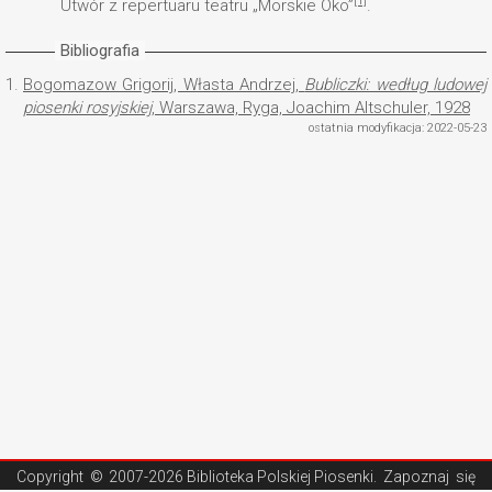
[1]
Utwór z repertuaru teatru „Morskie Oko”
.
Bibliografia
1.
Bogomazow Grigorij, Własta Andrzej,
Bubliczki: według ludowej
piosenki rosyjskiej
, Warszawa, Ryga, Joachim Altschuler, 1928
ostatnia modyfikacja: 2022-05-23
Copyright ©
2007-2026 Biblioteka Polskiej Piosenki
. Zapoznaj się