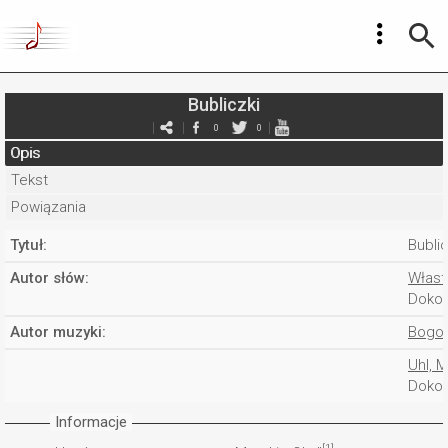
Bubliczki
0
0
Opis
Tekst
Powiązania
Tytuł:
Bublic
Autor słów:
Włast
Dokon
Autor muzyki:
Bogom
Uhl, M
Dokon
Informacje